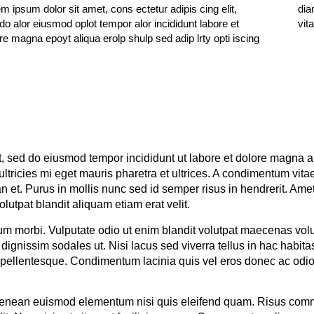
m ipsum dolor sit amet, cons ectetur adipis cing elit,
 donec facilisi nullam vehicula ipsum atdi arcu cursus off
do alor eiusmod oplot tempor alor incididunt labore et
vit
re magna epoyt aliqua erolp shulp sed adip lrty opti iscing
it, sed do eiusmod tempor incididunt ut labore et dolore magna 
ltricies mi eget mauris pharetra et ultrices. A condimentum vita
ean et. Purus in mollis nunc sed id semper risus in hendrerit. A
lutpat blandit aliquam etiam erat velit.
m morbi. Vulputate odio ut enim blandit volutpat maecenas volu
dignissim sodales ut. Nisi lacus sed viverra tellus in hac habita
 pellentesque. Condimentum lacinia quis vel eros donec ac odio.
re aenean euismod elementum nisi quis eleifend quam. Risus c