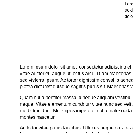
Lore
diam
seki
dolo
Lorem ipsum dolor sit amet, consectetur adipiscing el
vitae auctor eu augue ut lectus arcu. Diam maecenas u
sed vivferra ipsum. Ac tortor dignissim convallis aen
platea dictumst quisque sagittis purus sit. Maecenas vo
Quam nulla porttitor massa id neque aliquam vestibulu
neque. Vitae elementum curabitur vitae nunc sed velit 
morbi tincidunt. Mi tempus imperdiet nulla malesuada
montes nascetur.
Ac tortor vitae purus faucibus. Ultrices neque orna