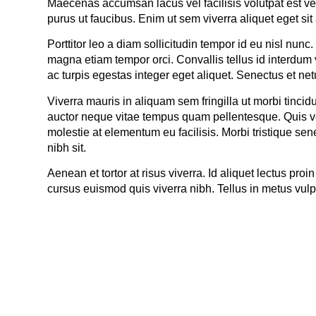
Maecenas accumsan lacus vel facilisis volutpat est veli
purus ut faucibus. Enim ut sem viverra aliquet eget sit a
Porttitor leo a diam sollicitudin tempor id eu nisl nunc
magna etiam tempor orci. Convallis tellus id interdum 
ac turpis egestas integer eget aliquet. Senectus et n
Viverra mauris in aliquam sem fringilla ut morbi tinc
auctor neque vitae tempus quam pellentesque. Quis ve
molestie at elementum eu facilisis. Morbi tristique sene
nibh sit.
Aenean et tortor at risus viverra. Id aliquet lectus p
cursus euismod quis viverra nibh. Tellus in metus vulp