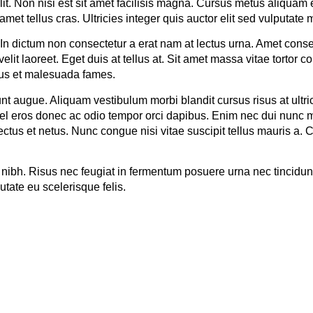
t. Non nisi est sit amet facilisis magna. Cursus metus aliquam el
met tellus cras. Ultricies integer quis auctor elit sed vulputate m
. In dictum non consectetur a erat nam at lectus urna. Amet consec
velit laoreet. Eget duis at tellus at. Sit amet massa vitae torto
etus et malesuada fames.
idunt augue. Aliquam vestibulum morbi blandit cursus risus at ul
l eros donec ac odio tempor orci dapibus. Enim nec dui nunc mat
ctus et netus. Nunc congue nisi vitae suscipit tellus mauris a. Co
roin nibh. Risus nec feugiat in fermentum posuere urna nec tincid
utate eu scelerisque felis.